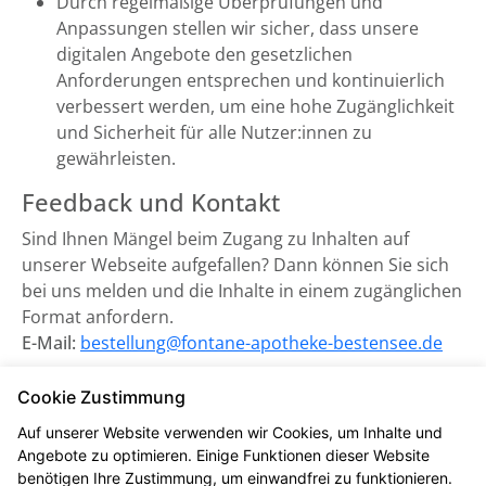
Durch regelmäßige Überprüfungen und
Anpassungen stellen wir sicher, dass unsere
digitalen Angebote den gesetzlichen
Anforderungen entsprechen und kontinuierlich
verbessert werden, um eine hohe Zugänglichkeit
und Sicherheit für alle Nutzer:innen zu
gewährleisten.
Feedback und Kontakt
Sind Ihnen Mängel beim Zugang zu Inhalten auf
unserer Webseite aufgefallen? Dann können Sie sich
bei uns melden und die Inhalte in einem zugänglichen
Format anfordern.
E-Mail:
bestellung@fontane-apotheke-bestensee.de
Zuständige Marktüberwachungsbehörde:
Cookie Zustimmung
Marktüberwachungsstelle der Länder für die
Auf unserer Website verwenden wir Cookies, um Inhalte und
Barrierefreiheit von Produkten und Dienstleistungen
Angebote zu optimieren. Einige Funktionen dieser Website
(MLBF) in Magdeburg, Sachsen-Anhalt.
benötigen Ihre Zustimmung, um einwandfrei zu funktionieren.