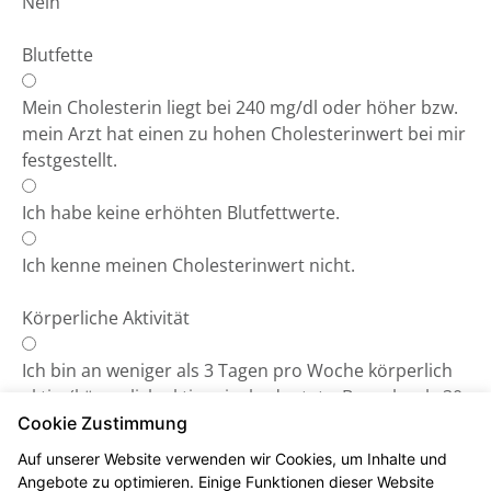
Nein
Blutfette
Mein Cholesterin liegt bei 240 mg/dl oder höher bzw.
mein Arzt hat einen zu hohen Cholesterinwert bei mir
festgestellt.
Ich habe keine erhöhten Blutfettwerte.
Ich kenne meinen Cholesterinwert nicht.
Körperliche Aktivität
Ich bin an weniger als 3 Tagen pro Woche körperlich
aktiv. (körperlich aktiv sein, bedeutet z.B.: mehr als 30
Minuten spazieren gehen, Rad fahren, laufen etc.).
Cookie Zustimmung
Auf unserer Website verwenden wir Cookies, um Inhalte und
Ich bin an mehr als 3 Tagen körperlich aktiv.
Angebote zu optimieren. Einige Funktionen dieser Website