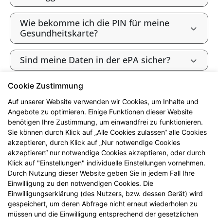
Wie bekomme ich die PIN für meine
Gesundheitskarte?
Sind meine Daten in der ePA sicher?
Cookie Zustimmung
Bin ich als gesetzlich Versicherte:r
verpflichtet, die ePA zu nutzen?
Auf unserer Website verwenden wir Cookies, um Inhalte und
Angebote zu optimieren. Einige Funktionen dieser Website
benötigen Ihre Zustimmung, um einwandfrei zu funktionieren.
Wie widerspreche ich der ePA („Opt-
Sie können durch Klick auf „Alle Cookies zulassen“ alle Cookies
out“)?
akzeptieren, durch Klick auf „Nur notwendige Cookies
akzeptieren“ nur notwendige Cookies akzeptieren, oder durch
Werden meine Gesundheitsdaten zu
Klick auf "Einstellungen" individuelle Einstellungen vornehmen.
Forschungszwecken genutzt?
Durch Nutzung dieser Website geben Sie in jedem Fall Ihre
Einwilligung zu den notwendigen Cookies. Die
Einwilligungserklärung (des Nutzers, bzw. dessen Gerät) wird
Kann ich die ePA nutzen, ohne meine
gespeichert, um deren Abfrage nicht erneut wiederholen zu
Daten zu Forschungszwecken
müssen und die Einwilligung entsprechend der gesetzlichen